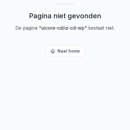
Pagina niet gevonden
De pagina
"
uicore-cd/ui-cd-wp
"
bestaat niet.
Naar home